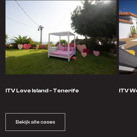
ITV Love Island - Tenerife
ITV Wo
Bekijk alle cases