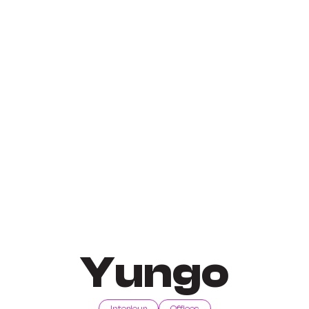
Yungo
Interieur
Offices